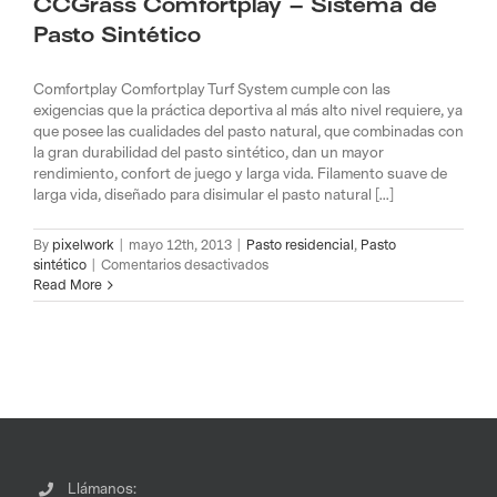
CCGrass Comfortplay – Sistema de
Pasto Sintético
Comfortplay Comfortplay Turf System cumple con las
exigencias que la práctica deportiva al más alto nivel requiere, ya
que posee las cualidades del pasto natural, que combinadas con
la gran durabilidad del pasto sintético, dan un mayor
rendimiento, confort de juego y larga vida. Filamento suave de
larga vida, diseñado para disimular el pasto natural [...]
By
pixelwork
|
mayo 12th, 2013
|
Pasto residencial
,
Pasto
en
sintético
|
Comentarios desactivados
CCGrass
Read More
Comfortplay
–
Sistema
de
Pasto
Sintético
Llámanos: