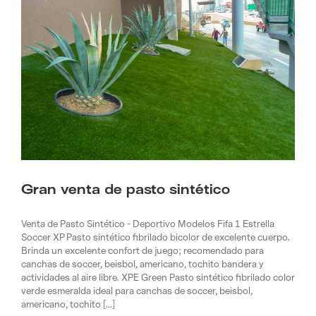
Gran venta de pasto sintético
Venta de Pasto Sintético - Deportivo Modelos Fifa 1 Estrella
Soccer XP Pasto sintético fibrilado bicolor de excelente cuerpo.
Brinda un excelente confort de juego; recomendado para
canchas de soccer, beisbol, americano, tochito bandera y
actividades al aire libre. XPE Green Pasto sintético fibrilado color
verde esmeralda ideal para canchas de soccer, beisbol,
americano, tochito [...]