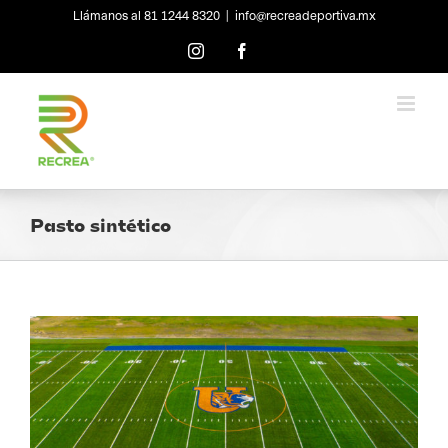
Skip
Llámanos al 81 1244 8320
|
info@recreadeportiva.mx
to
content
Instagram
Facebook
Pasto sintético