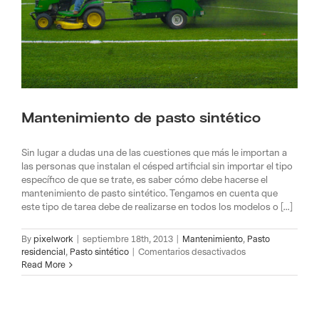
Mantenimiento de pasto sintético
Sin lugar a dudas una de las cuestiones que más le importan a
las personas que instalan el césped artificial sin importar el tipo
específico de que se trate, es saber cómo debe hacerse el
mantenimiento de pasto sintético. Tengamos en cuenta que
este tipo de tarea debe de realizarse en todos los modelos o [...]
By
pixelwork
|
septiembre 18th, 2013
|
Mantenimiento
,
Pasto
en
residencial
,
Pasto sintético
|
Comentarios desactivados
Mantenimiento
Read More
de
pasto
sintético