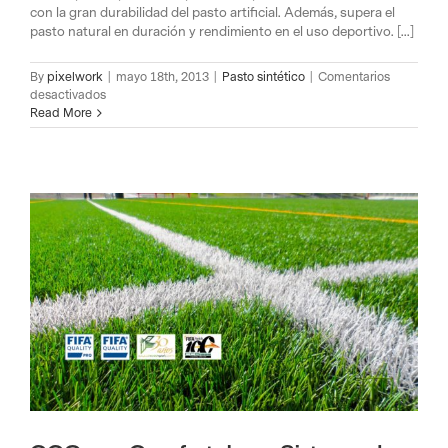
con la gran durabilidad del pasto artificial. Además, supera el
pasto natural en duración y rendimiento en el uso deportivo. [...]
By
pixelwork
|
mayo 18th, 2013
|
Pasto sintético
|
Comentarios
en
desactivados
Pasto
Read More
sintético
deportivo