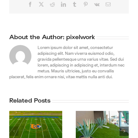
Facebook
X
Reddit
LinkedIn
Tumblr
Pinterest
Vk
Email
About the Author:
pixelwork
Lorem ipsum dolor sit amet, consectetur
adipiscing elit. Nam viverra euismod odio,
gravida pellentesque urna varius vitae. Sed dui
lorem, adipiscing in adipiscing et, interdum nec
metus. Mauris ultricies, justo eu convallis
placerat, felis enim ornare nisi, vitae mattis nulla anti dui.
Related Posts
Gran venta de
Fábrica de