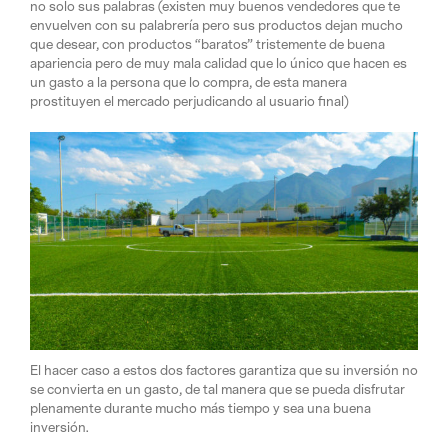
no solo sus palabras (existen muy buenos vendedores que te
envuelven con su palabrería pero sus productos dejan mucho
que desear, con productos “baratos” tristemente de buena
apariencia pero de muy mala calidad que lo único que hacen es
un gasto a la persona que lo compra, de esta manera
prostituyen el mercado perjudicando al usuario final)
El hacer caso a estos dos factores garantiza que su inversión no
se convierta en un gasto, de tal manera que se pueda disfrutar
plenamente durante mucho más tiempo y sea una buena
inversión.