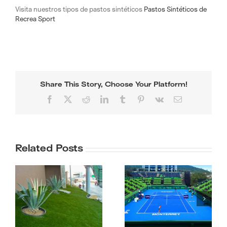
Visita nuestros tipos de pastos sintéticos
Pastos Sintéticos de
Recrea Sport
Share This Story, Choose Your Platform!
Facebook
X
Reddit
LinkedIn
Tumblr
Pinterest
Vk
Email
Related Posts
Fábrica de
Mantenimiento de
canchas
pasto sintético