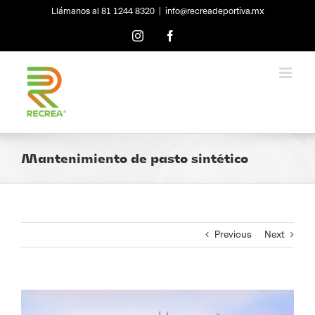
Skip
Llámanos al 81 1244 8320
|
info@recreadeportiva.mx
to
content
Instagram
Facebook
Mantenimiento de pasto sintético
Previous
Next
View
Larger