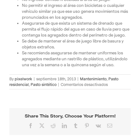
No permitir el ingreso al área con bicicletas o cualquier
vehículo similar ya que ese uso genera movimientos más
pronunciados en los agregados.
Asegurarse de que exista un sistema de drenado que
permita el flujo rápido del agua en caso de lluvia pero que
contenga los agregados dentro del perímetro de juego.
Se debe de mantener el área de juego libre de basura y
objetos extraños.
Se recomienda asegurarse de mantener uniformes los
agregados mediante un rastrillo de plástico, utilizándolo
una vez a la semana o a la quincena según el uso.
By
pixelwork
|
septiembre 18th, 2013
|
Mantenimiento
,
Pasto
en
residencial
,
Pasto sintético
|
Comentarios desactivados
Mantenimiento
de
pasto
sintético
Share This Story, Choose Your Platform!
Facebook
X
Reddit
LinkedIn
Tumblr
Pinterest
Vk
Email