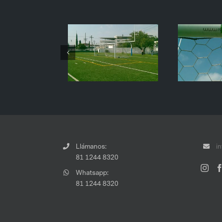
Llámanos:
i
81 1244 8320
Whatsapp:
81 1244 8320