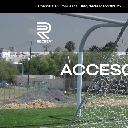
Skip
Llámanos al 81 1244 8320
|
info@recreadeportiva.mx
to
content
ACCESO