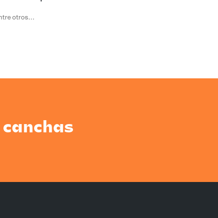
ntre otros…
 canchas