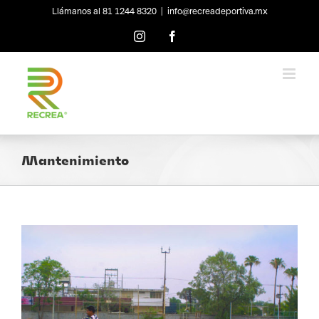
Skip
Llámanos al 81 1244 8320
|
info@recreadeportiva.mx
to
content
Instagram
Facebook
Mantenimiento