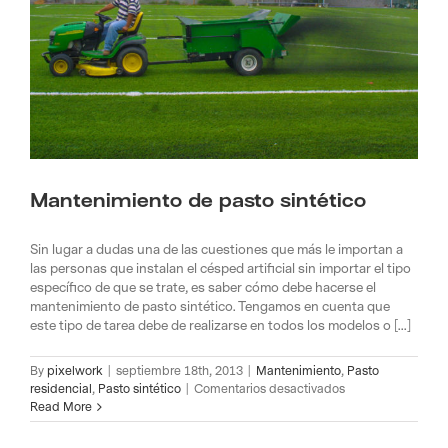
Mantenimiento de pasto sintético
Sin lugar a dudas una de las cuestiones que más le importan a
las personas que instalan el césped artificial sin importar el tipo
específico de que se trate, es saber cómo debe hacerse el
mantenimiento de pasto sintético. Tengamos en cuenta que
este tipo de tarea debe de realizarse en todos los modelos o [...]
By
pixelwork
|
septiembre 18th, 2013
|
Mantenimiento
,
Pasto
en
residencial
,
Pasto sintético
|
Comentarios desactivados
Mantenimiento
Read More
de
pasto