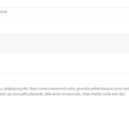
en
ados
pasto
sintético
de
la
mejor
calidad
 adipiscing elit. Nam viverra euismod odio, gravida pellentesque urna varius
to eu convallis placerat, felis enim ornare nisi, vitae mattis nulla anti dui.