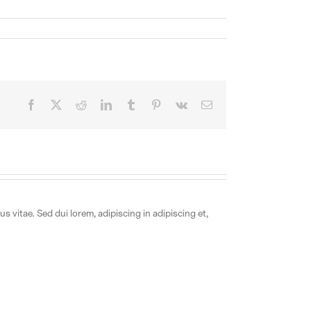
Facebook
X
Reddit
LinkedIn
Tumblr
Pinterest
Vk
Email
 vitae. Sed dui lorem, adipiscing in adipiscing et,