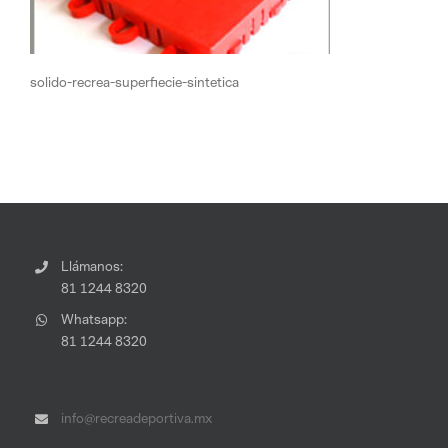
solido-recrea-superfiecie-sintetica
Llámanos:
81 1244 8320
Whatsapp:
81 1244 8320
info@recreadeportiva.mx