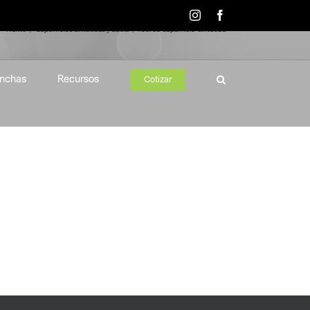
Instagram
Facebook
Home
Superficies sintéticas y duela
recrea-superficie-sintetica
nchas
Recursos
Cotizar