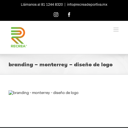
Skip
Llámanos al 81 1244 8320
|
info@recreadeportiva.mx
to
content
Instagram
Facebook
branding – monterrey – diseño de logo