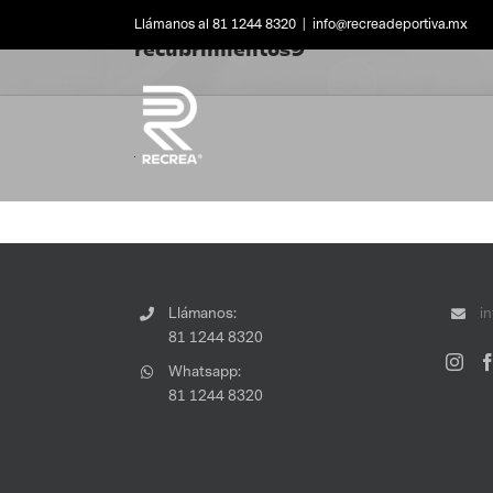
Skip
Llámanos al 81 1244 8320
|
info@recreadeportiva.mx
to
recubrimientos9
content
Llámanos:
i
81 1244 8320
Whatsapp:
81 1244 8320