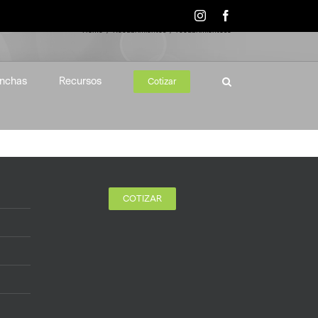
Instagram
Facebook
Home
Recubrimientos
recubrimientos9
nchas
Recursos
Cotizar
COTIZAR