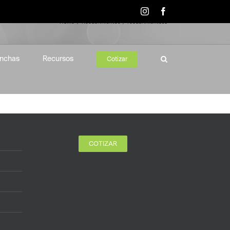
Instagram
Facebook
Home
Recubrimientos
recubrimientos6
nchas
Recursos
Cotizar
COTIZAR