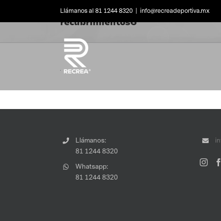
Skip
Llámanos al 81 1244 8320
|
info@recreadeportiva.mx
to
recubrimientos6
content
Llámanos:
i
81 1244 8320
Whatsapp:
81 1244 8320