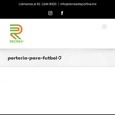
Skip
Llámanos al 81 1244 8320
|
info@recreadeportiva.mx
to
content
Instagram
Facebook
porteria-para-futbol-7