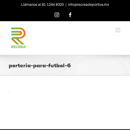
Skip
Llámanos al 81 1244 8320
|
info@recreadeportiva.mx
to
content
Instagram
Facebook
porteria-para-futbol-6