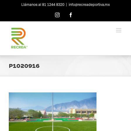
Skip
Llámanos al 81 1244 8320
|
info@recreadeportiva.mx
to
content
Instagram
Facebook
P1020916