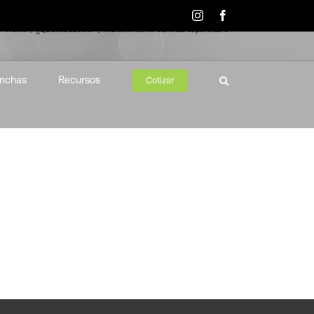
Instagram
Facebook
Home
¿Quiénes somos?
mantenimiento-canchas-deportivas-5
nchas
Recursos
Cotizar