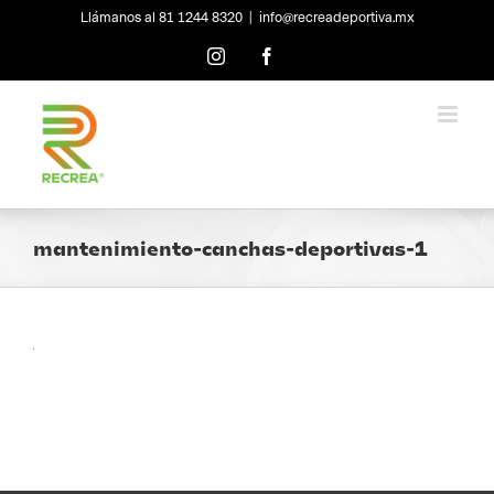
Skip
Llámanos al 81 1244 8320
|
info@recreadeportiva.mx
to
content
Instagram
Facebook
mantenimiento-canchas-deportivas-1