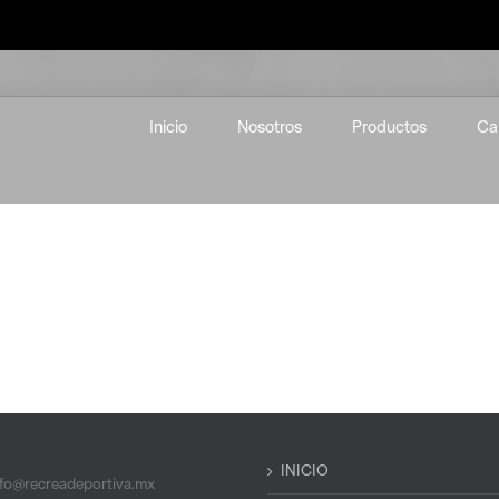
Inicio
Nosotros
Productos
Ca
INICIO
nfo@recreadeportiva.mx