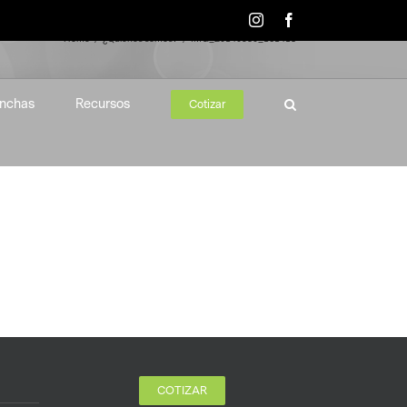
Instagram
Facebook
Home
¿Quiénes somos?
IMG_20140930_161418
nchas
Recursos
Cotizar
COTIZAR