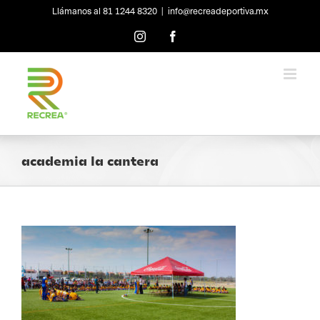
Skip
Llámanos al 81 1244 8320
|
info@recreadeportiva.mx
to
content
Instagram
Facebook
academia la cantera