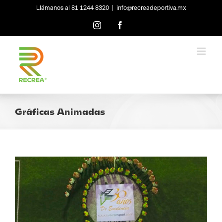
Skip
Llámanos al 81 1244 8320
|
info@recreadeportiva.mx
to
content
Instagram
Facebook
Gráficas Animadas