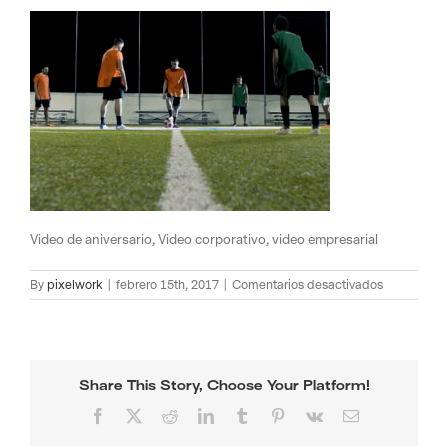
Video de aniversario, Video corporativo, video empresarial
en
By
pixelwork
|
febrero 15th, 2017
|
Comentarios desactivados
recrea
Share This Story, Choose Your Platform!
Facebook
X
Reddit
LinkedIn
Tumblr
Pinterest
Vk
Email