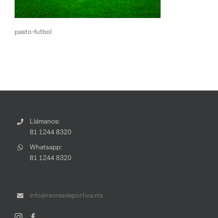
pasto-futbol
Llámanos:
81 1244 8320
Whatsapp:
81 1244 8320
info@recreadeportiva.mx