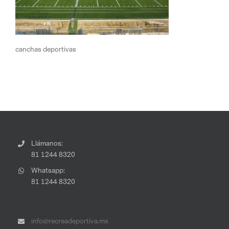
canchas deportivas
Llámanos:
81 1244 8320
Whatsapp:
81 1244 8320
info@recreadeportiva.mx