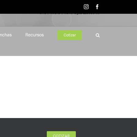
Instagram
Facebook
Home
INICIO
home-logo1-219096700
nchas
Recursos
Cotizar
COTIZAR