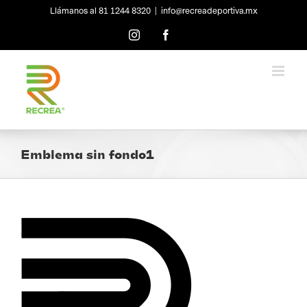
Skip
Llámanos al 81 1244 8320
|
info@recreadeportiva.mx
to
content
Instagram
Facebook
Emblema sin fondo1