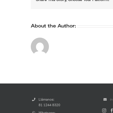
Share This Story, Choose Your Platform!
About the Author:
Llámanos:
i
81 1244 8320
Whatsapp: