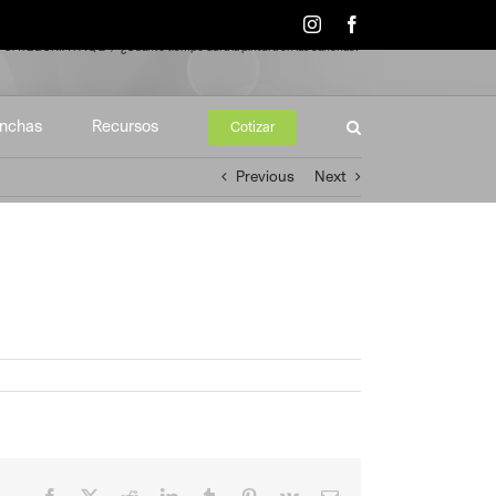
Instagram
Facebook
CATEGORIA FAQ 2
¿Cuánto tiempo dura la pintura en las canchas?
nchas
Recursos
Cotizar
Previous
Next
Facebook
X
Reddit
LinkedIn
Tumblr
Pinterest
Vk
Email