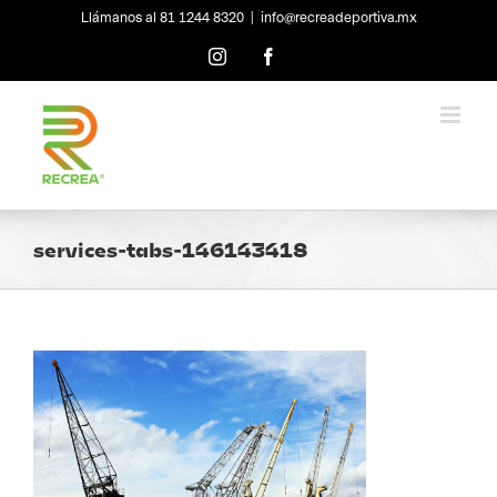
Skip
Llámanos al 81 1244 8320
|
info@recreadeportiva.mx
to
content
Instagram
Facebook
services-tabs-146143418