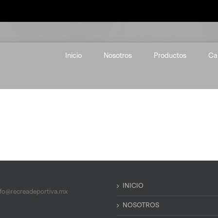
Inicio
Nosotros
Productos
Ca
INICIO
nfo@recreadeportiva.mx
NOSOTROS