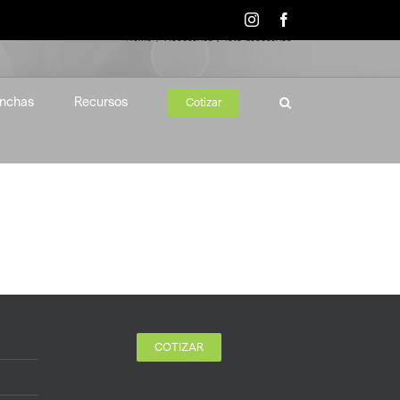
Instagram
Facebook
Home
Accesorios
foto-accesorios
nchas
Recursos
Cotizar
COTIZAR