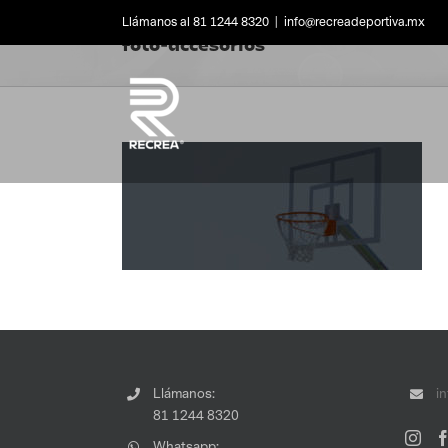
Skip
Llámanos al 81 1244 8320
|
info@recreadeportiva.mx
to
foto-accesorios
content
Llámanos:
i
81 1244 8320
Whatsapp: