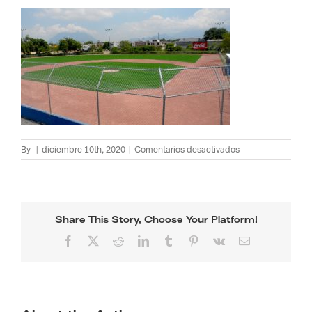
en
By
|
diciembre 10th, 2020
|
Comentarios desactivados
SAM_3521
Share This Story, Choose Your Platform!
Facebook
X
Reddit
LinkedIn
Tumblr
Pinterest
Vk
Email