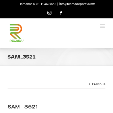
Skip
Llámanos al 81 1244 8320
|
info@recreadeportiva.mx
to
content
Instagram
Facebook
SAM_3521
Previous
SAM_3521