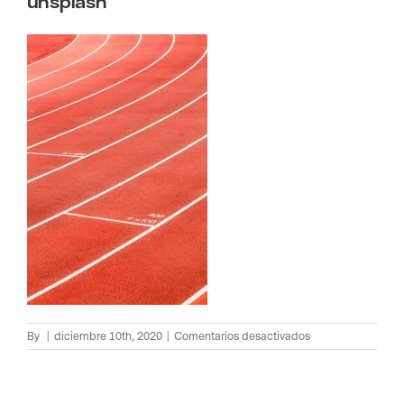
unsplash
en
By
|
diciembre 10th, 2020
|
Comentarios desactivados
lysander-
yuen-
LKaN_tqplEw-
unsplash