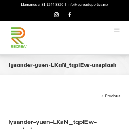
Skip
Llámanos al 81 1244 8320
|
info@recreadeportiva.mx
to
content
Instagram
Facebook
lysander-yuen-LKaN_tqplEw-unsplash
Previous
lysander-yuen-LKaN_tqplEw-