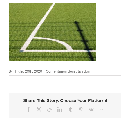
en
By
|
julio 29th, 2020
|
Comentarios desactivados
Slide2
Share This Story, Choose Your Platform!
Facebook
X
Reddit
LinkedIn
Tumblr
Pinterest
Vk
Email