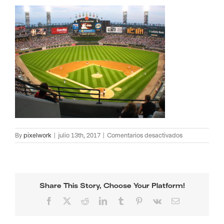
en
By
pixelwork
|
julio 13th, 2017
|
Comentarios desactivados
Americano3
Share This Story, Choose Your Platform!
Facebook
X
Reddit
LinkedIn
Tumblr
Pinterest
Vk
Email