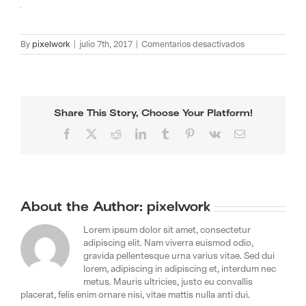
en
By
pixelwork
|
julio 7th, 2017
|
Comentarios desactivados
superficie_sinte
Share This Story, Choose Your Platform!
Facebook
X
Reddit
LinkedIn
Tumblr
Pinterest
Vk
Email
About the Author:
pixelwork
Lorem ipsum dolor sit amet, consectetur
adipiscing elit. Nam viverra euismod odio,
gravida pellentesque urna varius vitae. Sed dui
lorem, adipiscing in adipiscing et, interdum nec
metus. Mauris ultricies, justo eu convallis
placerat, felis enim ornare nisi, vitae mattis nulla anti dui.