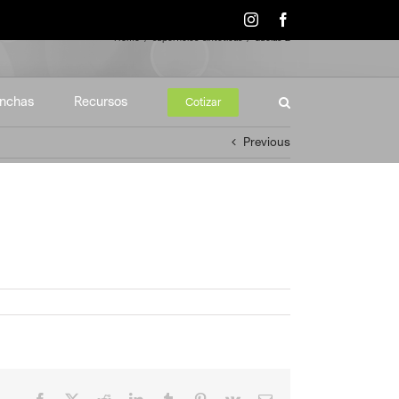
Instagram
Facebook
Home
superficies-sinteticas
duelas-2
nchas
Recursos
Cotizar
Previous
Facebook
X
Reddit
LinkedIn
Tumblr
Pinterest
Vk
Email