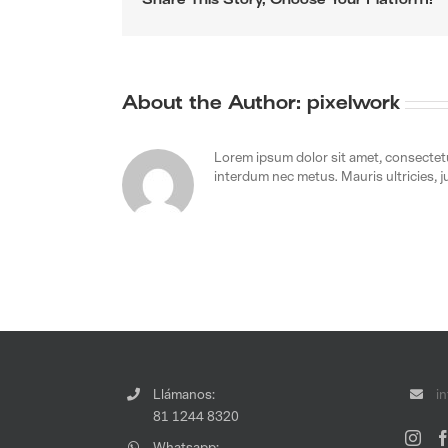
Share This Story, Choose Your Platform!
About the Author:
pixelwork
Lorem ipsum dolor sit amet, consectetur
interdum nec metus. Mauris ultricies, jus
Llámanos:
i
81 1244 8320
Whatsapp: