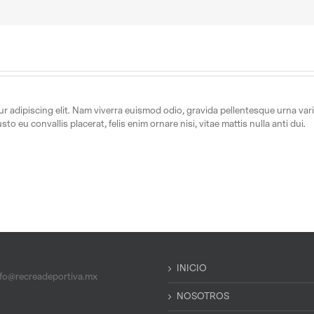
 adipiscing elit. Nam viverra euismod odio, gravida pellentesque urna varius
to eu convallis placerat, felis enim ornare nisi, vitae mattis nulla anti dui.
INICIO
nfo@recreadeportiva.mx
NOSOTROS