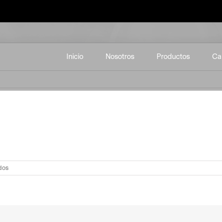
Inicio
Nosotros
Productos
Ca
en
dos
duelas-
2