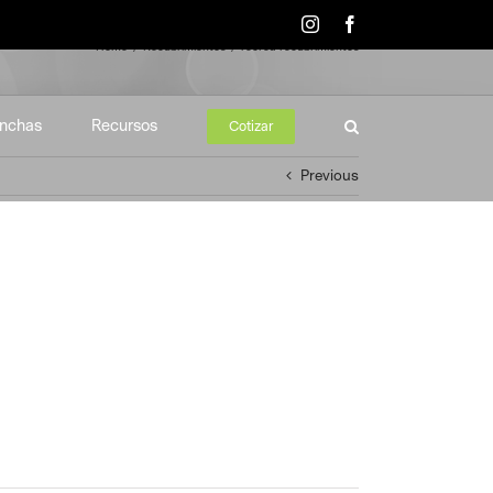
Instagram
Facebook
Home
Recubrimientos
recrea-recubrimientos
nchas
Recursos
Cotizar
Previous