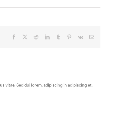
Facebook
X
Reddit
LinkedIn
Tumblr
Pinterest
Vk
Email
 vitae. Sed dui lorem, adipiscing in adipiscing et,