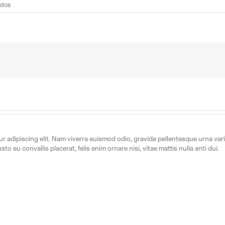
en
ados
recrea-
recubrimientos
 adipiscing elit. Nam viverra euismod odio, gravida pellentesque urna varius
to eu convallis placerat, felis enim ornare nisi, vitae mattis nulla anti dui.