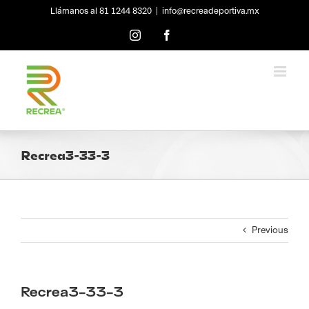
Skip
Llámanos al 81 1244 8320
|
info@recreadeportiva.mx
to
content
Instagram
Facebook
Recrea3-33-3
Previous
Recrea3-33-3