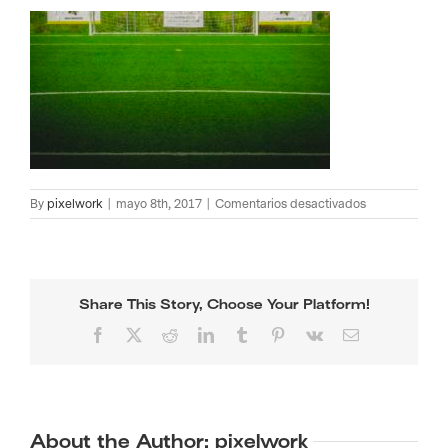
en
By
pixelwork
|
mayo 8th, 2017
|
Comentarios desactivados
Recrea3-
33-
3
Share This Story, Choose Your Platform!
Facebook
X
Reddit
LinkedIn
Tumblr
Pinterest
Vk
Email
About the Author:
pixelwork